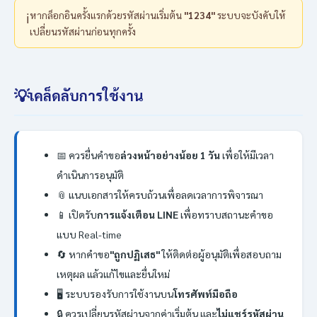
หากล็อกอินครั้งแรกด้วยรหัสผ่านเริ่มต้น
"1234"
ระบบจะบังคับให้
ℹ️
เปลี่ยนรหัสผ่านก่อนทุกครั้ง
💡
เคล็ดลับการใช้งาน
📅 ควรยื่นคำขอ
ล่วงหน้าอย่างน้อย 1 วัน
เพื่อให้มีเวลา
ดำเนินการอนุมัติ
📎 แนบเอกสารให้ครบถ้วนเพื่อลดเวลาการพิจารณา
📱 เปิดรับ
การแจ้งเตือน LINE
เพื่อทราบสถานะคำขอ
แบบ Real-time
🔄 หากคำขอ
"ถูกปฏิเสธ"
ให้ติดต่อผู้อนุมัติเพื่อสอบถาม
เหตุผล แล้วแก้ไขและยื่นใหม่
🖥️ ระบบรองรับการใช้งานบน
โทรศัพท์มือถือ
🔒 ควรเปลี่ยนรหัสผ่านจากค่าเริ่มต้น และ
ไม่แชร์รหัสผ่าน