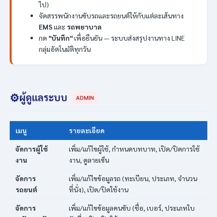
ไป)
จัดสรรพนักงานขับรถและรถยนต์ให้กับแต่ละเส้นทาง
EMS
และ
รถพยาบาล
กด
"บันทึก"
เพื่อยืนยัน — ระบบส่งสรุปงานทาง LINE
กลุ่มอัตโนมัติทุกวัน
⚙️
ผู้ดูแลระบบ
ADMIN
เมนู
รายละเอียด
จัดการผู้ใช้
เพิ่ม/แก้ไขผู้ใช้, กำหนดบทบาท, เปิด/ปิดการใช้
งาน
งาน, ดูลายเซ็น
จัดการ
เพิ่ม/แก้ไขข้อมูลรถ (ทะเบียน, ประเภท, จำนวน
รถยนต์
ที่นั่ง), เปิด/ปิดใช้งาน
จัดการ
เพิ่ม/แก้ไขข้อมูลคนขับ (ชื่อ, เบอร์, ประเภทใบ