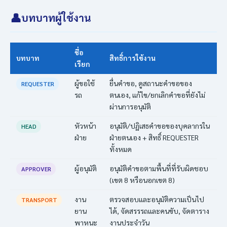
👤
บทบาทผู้ใช้งาน
ชื่อ
บทบาท
สิทธิ์การใช้งาน
เรียก
ผู้ขอใช้
ยื่นคำขอ, ดูสถานะคำขอของ
REQUESTER
รถ
ตนเอง, แก้ไข/ยกเลิกคำขอที่ยังไม่
ผ่านการอนุมัติ
หัวหน้า
อนุมัติ/ปฏิเสธคำขอของบุคลากรใน
HEAD
ฝ่าย
ฝ่ายตนเอง + สิทธิ์ REQUESTER
ทั้งหมด
ผู้อนุมัติ
อนุมัติคำขอตามพื้นที่ที่รับผิดชอบ
APPROVER
(เขต 8 หรือนอกเขต 8)
งาน
ตรวจสอบและอนุมัติความเป็นไป
TRANSPORT
ยาน
ได้, จัดสรรรถและคนขับ, จัดตาราง
พาหนะ
งานประจำวัน