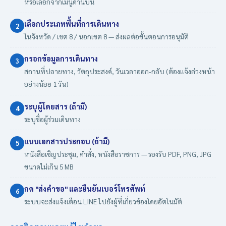
หรือเลือกจากเมนูด้านบน
เลือกประเภทพื้นที่การเดินทาง
2
ในจังหวัด / เขต 8 / นอกเขต 8 — ส่งผลต่อขั้นตอนการอนุมัติ
กรอกข้อมูลการเดินทาง
3
สถานที่ปลายทาง, วัตถุประสงค์, วันเวลาออก-กลับ (ต้องแจ้งล่วงหน้า
อย่างน้อย 1 วัน)
ระบุผู้โดยสาร (ถ้ามี)
4
ระบุชื่อผู้ร่วมเดินทาง
แนบเอกสารประกอบ (ถ้ามี)
5
หนังสือเชิญประชุม, คำสั่ง, หนังสือราชการ — รองรับ PDF, PNG, JPG
ขนาดไม่เกิน 5 MB
กด "ส่งคำขอ" และยืนยันเบอร์โทรศัพท์
6
ระบบจะส่งแจ้งเตือน LINE ไปยังผู้ที่เกี่ยวข้องโดยอัตโนมัติ