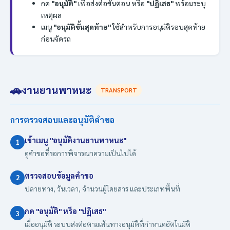
กด
"อนุมัติ"
เพื่อส่งต่อขั้นตอน หรือ
"ปฏิเสธ"
พร้อมระบุ
เหตุผล
เมนู
"อนุมัติขั้นสุดท้าย"
ใช้สำหรับการอนุมัติรอบสุดท้าย
ก่อนจัดรถ
🚗
งานยานพาหนะ
TRANSPORT
การตรวจสอบและอนุมัติคำขอ
เข้าเมนู "อนุมัติงานยานพาหนะ"
1
ดูคำขอที่รอการพิจารณาความเป็นไปได้
ตรวจสอบข้อมูลคำขอ
2
ปลายทาง, วันเวลา, จำนวนผู้โดยสาร และประเภทพื้นที่
กด "อนุมัติ" หรือ "ปฏิเสธ"
3
เมื่ออนุมัติ ระบบส่งต่อตามเส้นทางอนุมัติที่กำหนดอัตโนมัติ