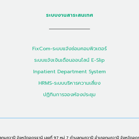
ระบบงานสาระสนเทศ
FixCom-ระบบแจ้งซ่อมคอมพิวเตอร์
ระบบแจ้งเงินเดือนออนไลน์ E-Slip
Inpatient Department System
HRMS-ระบบบริหารความเสี่ยง
ปฏิทินการจองห้องประชุม
ุมภวาปี จังหวัดอุดรธานี เลขที่ 97 หมู่ 7 ตำบลกุมภวาปี อำเภอกุมภวาปี จังหวัดอุด