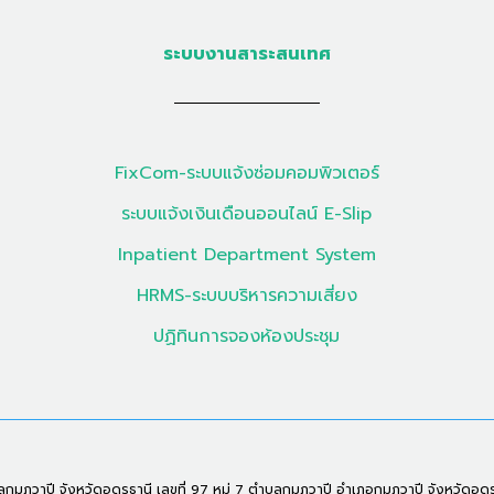
ระบบงานสาระสนเทศ
FixCom-ระบบแจ้งซ่อมคอมพิวเตอร์
ระบบแจ้งเงินเดือนออนไลน์ E-Slip
Inpatient Department System
HRMS-ระบบบริหารความเสี่ยง
ปฏิทินการจองห้องประชุม
ุมภวาปี จังหวัดอุดรธานี เลขที่ 97 หมู่ 7 ตำบลกุมภวาปี อำเภอกุมภวาปี จังหวัดอุด