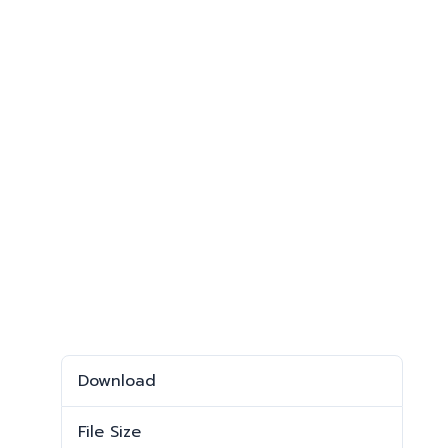
Download
Download
454
File Size
1.48 MB