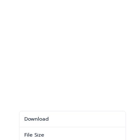
Download
Download
489
File Size
742.89 KB